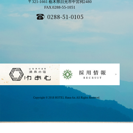
〒321-1661
栃木県日光市中宮祠2480
FAX.0288-55-1051
0288-51-0105
Copyright © 2018 HOTEL Hana-An. All Rights Reserved.