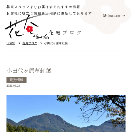
花庵スタッフよりお届けするおすすめ情報
お客様に役立つ情報を定期的に更新しております
language
花庵ブログ
HOME
花庵ブログ
小田代ヶ原草紅葉
小田代ヶ原草紅葉
観光情報
2021.09.29