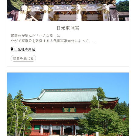
日光東照宮
家康公が望んだ「小さな堂」は、
やがて家康公を敬愛する３代将軍家光公によって、
いま見るような絢爛豪華な「平和のシンボル」に生まれ変り、
日光社寺周辺
現存する建物のほとんどは、
「寛永の大造替」で建て替えられたもの。
歴史を感じる
1999年12月2日に世界文化遺産として登録された。
「見ざる言わざる聞かざる」で有名な三猿の彫刻のある神厩舎、
「日が暮れるのも忘れて見惚れる」と言われる美しさから別名『日暮ら
しの門』と言われる陽明門、
東回廊の眠り猫など見どころがいっぱい。
拝観の所要時間は1時間30分ほど。
ゆとりを持ってご参拝ください。