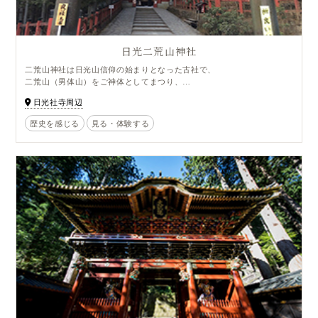
日光二荒山神社
二荒山神社は日光山信仰の始まりとなった古社で、
二荒山（男体山）をご神体としてまつり、
古くから下野国の一の宮としてうやまわれ、信仰を集めていました。
日光社寺周辺
二荒山神社の主祭神は招福や縁結びの神様、
大己貴命(おおなむちのみこと)がまつられており、
歴史を感じる
見る・体験する
現在では縁結びのご利益でも人気の社です。
境内には、縁結びの木、夫婦杉、親子杉などの神木もあり。
「美人愛情守」や、ハートの絵馬も女性に人気です。