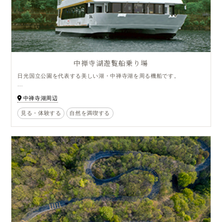
中禅寺湖遊覧船乗り場
日光国立公園を代表する美しい湖・中禅寺湖を周る機船です。
中禅寺湖を１周する航路と千手ヶ浜コース（期間限定）の２コースがあ
中禅寺湖周辺
り、中禅寺湖の様々な名所を周ります。
見る・体験する
自然を満喫する
豊かな自然に囲まれた広い湖面を遊覧船でまわれば
違う一面が見えると思います。
ぜひ、湖から自然を楽しんで下さい。