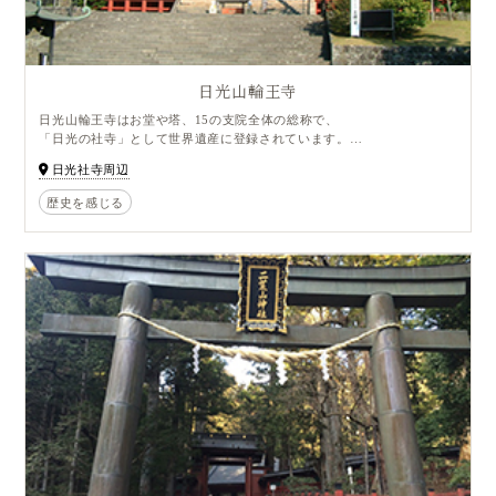
日光山輪王寺
日光山輪王寺はお堂や塔、15の支院全体の総称で、
「日光の社寺」として世界遺産に登録されています。
1200年以上前、日光開山の祖である勝道上人が
日光社寺周辺
四本龍寺を建てたのが始まり。
天台宗三本山のひとつに数えられ、日光山全体を統合していました。
歴史を感じる
日光三山の本地仏をまつるお堂「三仏堂」は
日光山最大の規模を誇る木造建造物で、
千手観音（男体山）・阿弥陀如来（女峰山）・馬頭観音（太郎山）三体
の仏像がまつられています。
毎年4月2日に三仏堂で行われる「強飯式」といわれる古い儀式は、
修験者の姿をした強飯僧が強飯頂戴人に３升ものご飯を強いるというも
の。
強飯頂戴人になって儀式を受けると、
無病息災、家運長久などの運を授かるといわれています。