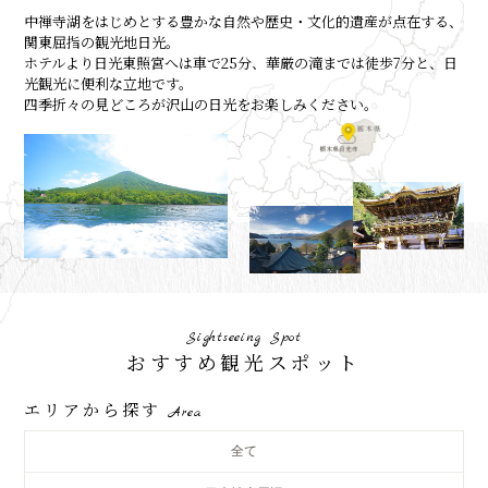
中禅寺湖をはじめとする豊かな自然や歴史・文化的遺産が点在する、
関東屈指の観光地日光。
ホテルより日光東照宮へは車で25分、華厳の滝までは徒歩7分と、日
光観光に便利な立地です。
四季折々の見どころが沢山の日光をお楽しみください。
S
i
g
h
t
s
e
e
i
n
g
S
p
o
t
おすすめ観光スポット
エリアから探す
Area
全て