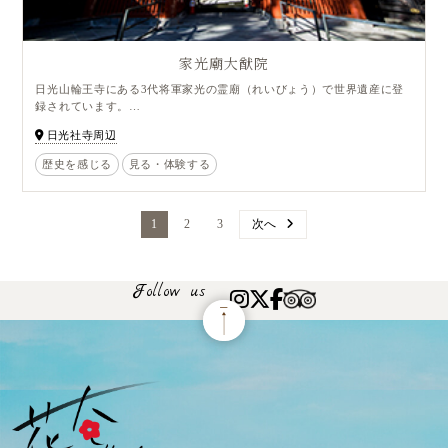
家光廟大猷院
日光山輪王寺にある3代将軍家光の霊廟（れいびょう）で世界遺産に登
録されています。
大猷院とは家光の法号のこと。祖父である家康を心から深く尊敬してい
日光社寺周辺
た家光の、死後も家康に仕えるという遺言により、
4代将軍家綱によって建造されました。東照宮に比べて規模が小さく華
歴史を感じる
見る・体験する
やかさは抑えられていますが、
建物は本殿、相の間、拝殿が国宝となっているほか、
壮麗な二天門、竜宮城を思わせる皇嘉門（こうかもん）など見どころが
1
2
3
次へ
たくさん。
東照宮とはまったく違う趣となっており、目立たない部分に技巧が凝ら
されているのが特徴です。
大猷院の建物は東照宮に向いて見守るように建っており、家康への家光
Follow us
の敬愛が感じられます。