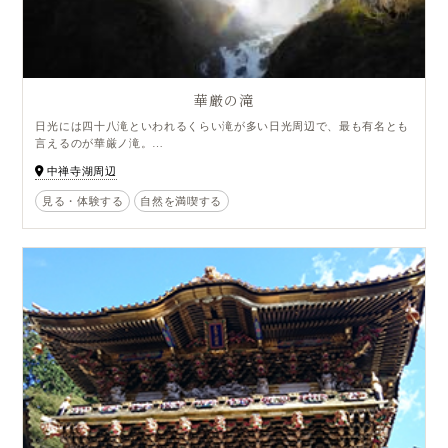
華厳の滝
日光には四十八滝といわれるくらい滝が多い日光周辺で、最も有名とも
言えるのが華厳ノ滝。
中禅寺湖の水が、高さ９７メートルの岸壁を一気に落下する壮大な滝
中禅寺湖周辺
で、
自然が作り出す雄大さと、華麗な造形美の両方を楽しむことができま
見る・体験する
自然を満喫する
す。
エレベーターで行ける観爆台から間近で見る滝つぼは迫力満点。
爆音とともに水しぶきが弾ける豪快な姿が見られます。
5月には見事な新緑、６月にはたくさんのイワツバメが滝周辺を飛び回
り、
１月から２月にかけては十二滝と呼ばれる細い小滝が凍るため滝全体が
ブルーアイスに彩られ、
四季折々に違った景色を堪能することができます。
当館より徒歩7分。
朝一番は太陽の向きによって虹が見えることも…