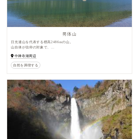
男体山
日光連山を代表する標高2486mの山。
山自体が信仰の対象で、
山頂には日光二荒山神社の奥宮があります。
中禅寺湖周辺
二荒山（ふたらさん）とも呼ばれ、「ふたら」とは
観音浄土の補陀洛（ふだらく）からきているといわれています。
自然を満喫する
毎年7月31日には登拝祭が行われ、
8月1日の深夜0時に多くの人が山頂を目指し登頂を開始します。
また男体山のふもとに広がる湖や滝、
草原や湿原などは、男体山の噴火活動によりできたもの。
中禅寺湖の北岸にそびえ、雄大な姿を見せています。
日光二荒山神社中宮祠から登山する場合は
毎年下記の期間登ることができます。
登拝期間：4月25日から11月11日まで