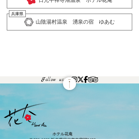
日光中禅寺湖温泉 ホテル花庵
兵庫県
山陰湯村温泉 湧泉の宿 ゆあむ
Follow us
ホテル花庵