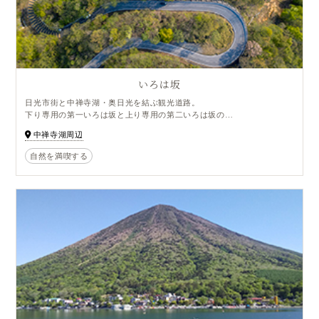
いろは坂
日光市街と中禅寺湖・奥日光を結ぶ観光道路。
下り専用の第一いろは坂と上り専用の第二いろは坂の
二つの坂を合計すると48か所もの急カーブがあることから
中禅寺湖周辺
「いろは48文字」にたとえてこの名がついた。
カーブごとに「い」「ろ」「は」・・・の看板が表示される
自然を満喫する
急坂が続き、標高差は440ｍ。
第二いろは坂途中の明智平展望台からの眺めは抜群で、
第一いろは坂を望むこともできます。
秋には日光で最も紅葉の美しいスポットとして知られ、
絶景のドライブコースとなっており、大渋滞となるほどの人気。
紅葉シーズン中は余裕をもってお出かけすることをオススメします。