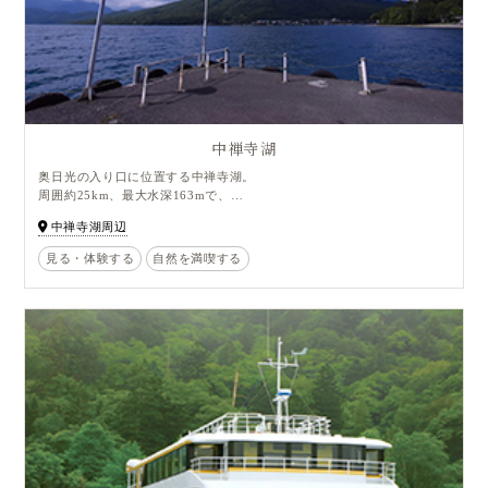
中禅寺湖
奥日光の入り口に位置する中禅寺湖。
周囲約25km、最大水深163mで、
およそ2万年前に男体山の噴火による溶岩で渓谷がせき止められ、
中禅寺湖周辺
原形ができたといわれています。
穏やかな気候のため、
見る・体験する
自然を満喫する
明治から昭和初期にかけては外国人の避暑地として賑わいました。
男体山のふもとに広がるのどかな湖畔は
四季折々の表情を楽しめますが、
特に初夏のツツジ、秋の紅葉が見事です。
また、遊覧船に乗って水上からの景色を楽しむのもオススメ。
紅葉シーズンには「紅葉廻り」コースも運行されます。