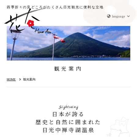
四季折々の見どころがたくさん
日光観光に便利な立地
language
観光案内
HOME
観光案内
S
i
g
h
t
s
e
i
n
g
日本が誇る
歴史と自然に囲まれた
日光中禅寺湖温泉