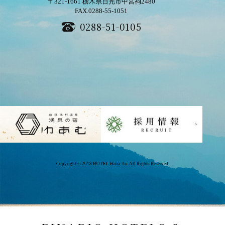
〒321-1661
栃木県日光市中宮祠2480
FAX.0288-55-1051
0288-51-0105
Copyright © 2018 HOTEL Hana-An. All Rights Reserved.