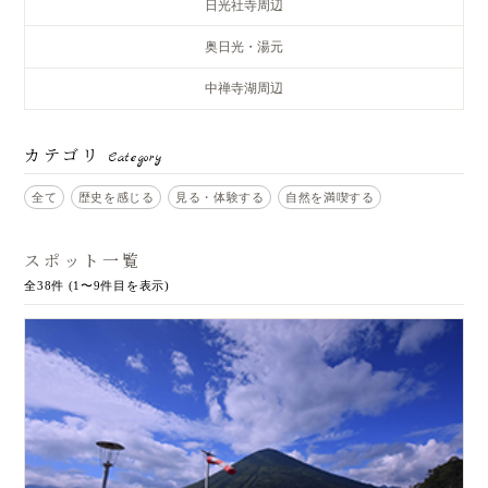
日光社寺周辺
奥日光・湯元
中禅寺湖周辺
カテゴリ
Category
全て
歴史を感じる
見る・体験する
自然を満喫する
スポット一覧
全38件 (1〜9件目を表示)