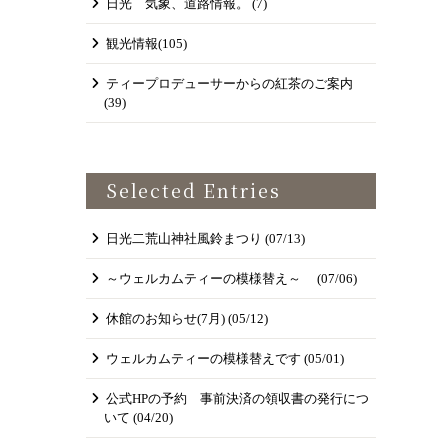
日光 気象、道路情報。
(7)
観光情報
(105)
ティープロデューサーからの紅茶のご案内
(39)
Selected Entries
日光二荒山神社風鈴まつり
(07/13)
～ウェルカムティーの模様替え～
(07/06)
休館のお知らせ(7月)
(05/12)
ウェルカムティーの模様替えです
(05/01)
公式HPの予約 事前決済の領収書の発行につ
いて
(04/20)