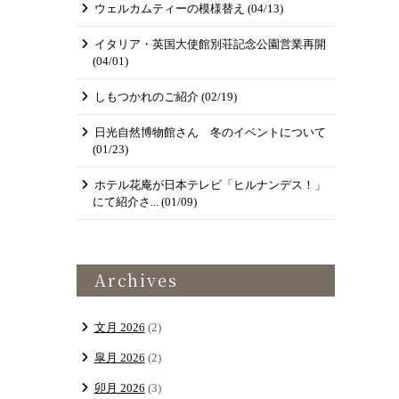
ウェルカムティーの模様替え
(04/13)
イタリア・英国大使館別荘記念公園営業再開
(04/01)
​しもつかれのご紹介
(02/19)
日光自然博物館さん 冬のイベントについて
(01/23)
ホテル花庵が日本テレビ「ヒルナンデス！」
にて紹介さ...
(01/09)
Archives
文月 2026
(2)
皐月 2026
(2)
卯月 2026
(3)