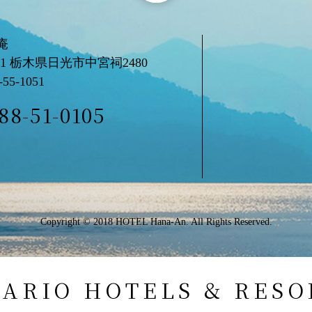
庵
61
栃木県日光市中宮祠2480
-55-1051
88-51-0105
Copyright © 2018 HOTEL Hana-An. All Rights Reserved.
NARIO HOTELS & RESO