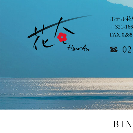
ホテル花
〒321-16
FAX.0288
02
BI