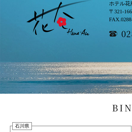
ホテル花
〒321-16
FAX.0288
02
BI
石川県